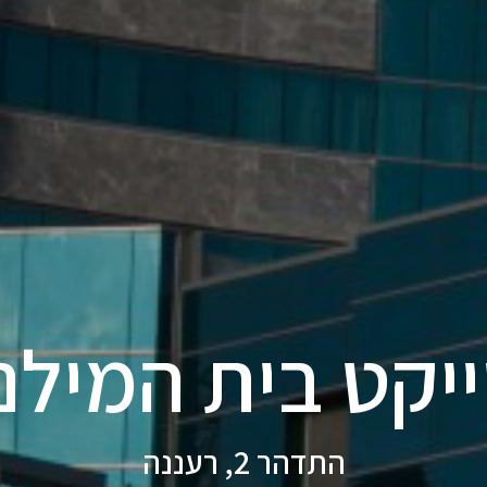
יקט בית המילנ
התדהר 2, רעננה